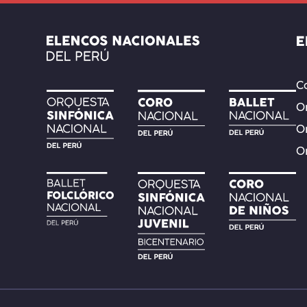
Co
Or
O
O