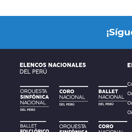
¡Síg
Co
Or
O
O