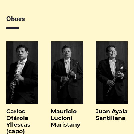
Oboes
Carlos
Mauricio
Juan Ayala
Otárola
Lucioni
Santillana
Yllescas
Maristany
(capo)