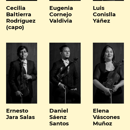
Cecilia
Eugenia
Luis
Baltierra
Cornejo
Conislla
Rodríguez
Valdivia
Yáñez
(capo)
Ernesto
Daniel
Elena
Jara Salas
Sáenz
Váscones
Santos
Muñoz