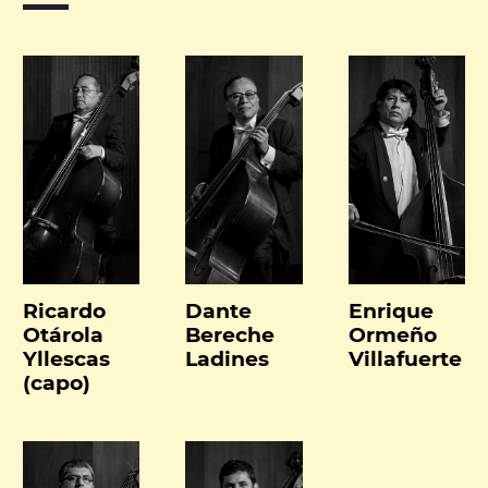
Ricardo
Dante
Enrique
Otárola
Bereche
Ormeño
Yllescas
Ladines
Villafuerte
(capo)