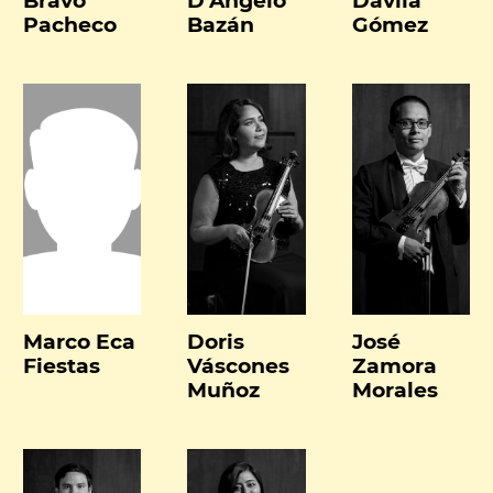
Bravo
D’Angelo
Dávila
Pacheco
Bazán
Gómez
Marco Eca
Doris
José
Fiestas
Váscones
Zamora
Muñoz
Morales