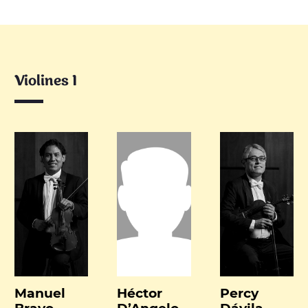
Violines I
Manuel
Héctor
Percy