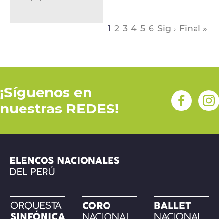
1
2
3
4
5
6
Sig ›
Final »
¡Síguenos en
nuestras REDES!