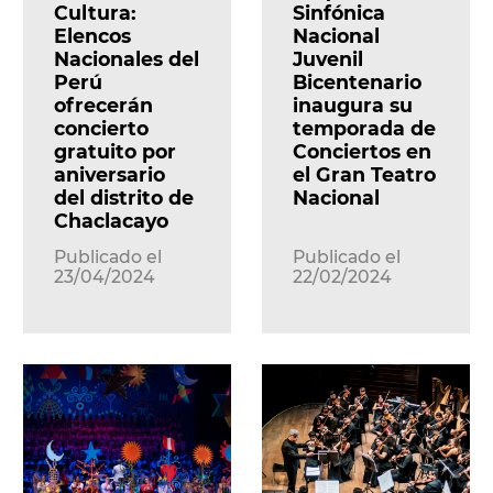
Cultura:
Sinfónica
Elencos
Nacional
Nacionales del
Juvenil
Perú
Bicentenario
ofrecerán
inaugura su
concierto
temporada de
gratuito por
Conciertos en
aniversario
el Gran Teatro
del distrito de
Nacional
Chaclacayo
Publicado el
Publicado el
23/04/2024
22/02/2024