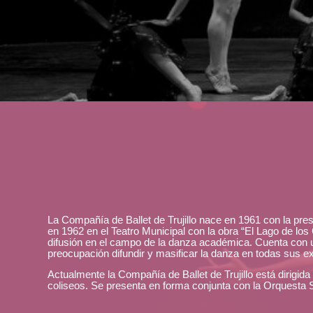
La Compañía de Ballet de Trujillo nace en 1961 con la pre
en 1962 en el Teatro Municipal con la obra “El Lago de los
difusión en el campo de la danza académica. Cuenta con u
preocupación difundir y masificar la danza en todas sus ex
Actualmente la Compañía de Ballet de Trujillo está dirigi
coliseos. Se presenta en forma conjunta con la Orquesta Si