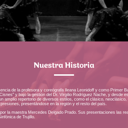
Nuestra Historia
sencia de la profesora y coreógrafa Ileana Leonidoff y como Primer B
 Cisnes” y bajo la gestión del Dr. Virgilio Rodríguez Nache, y desde e
n amplio repertorio de diversos estilos, como el clásico, neoclási
presiones, presentándose en la región y el resto del país.
da por la maestra Mercedes Delgado Prado. Sus presentaciones las rea
nfónica de Trujillo.