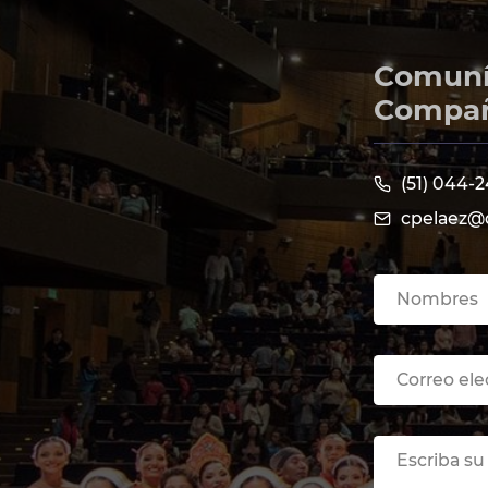
Comuníc
Compañí
(51) 044-
cpelaez@d