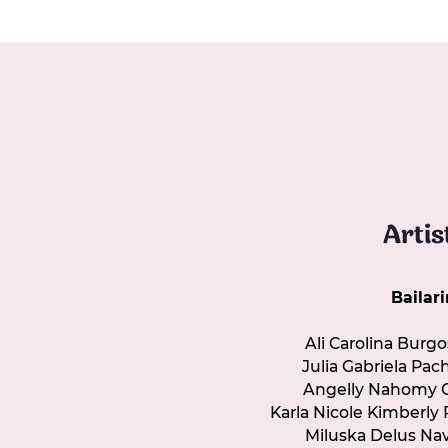
Artis
Bailar
Ali Carolina Bur
Julia Gabriela Pa
Angelly Nahomy C
Karla Nicole Kimberly
Miluska Delus Nav