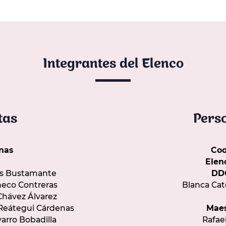
Integrantes del Elenco
tas
Pers
inas
Coo
Elen
gos Bustamante
DDC
checo Contreras
Blanca Cat
hávez Álvarez
 Reátegui Cárdenas
Maes
arro Bobadilla
Rafael