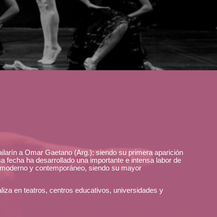
ailarín a Omar Gaetano (Arg.); siendo su primera aparición
sa fecha ha desarrollado una importante e intensa labor de
co, moderno y contemporáneo, siendo su mayor
liza en teatros, centros educativos, universidades y