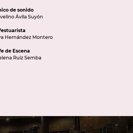
nico de sonido
velino Ávila Suyón
Vestuarista
ya Hernández Montero
fe de Escena
elena Ruiz Semba