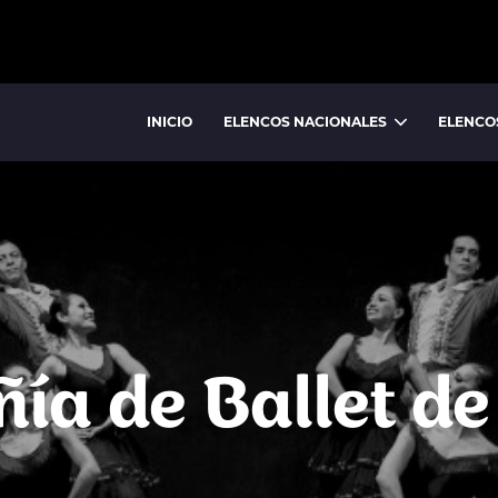
INICIO
ELENCOS NACIONALES
ELENCO
BALLET NACIONAL
BALLET FOLCLÓRICO NACIONAL
a de Ballet de 