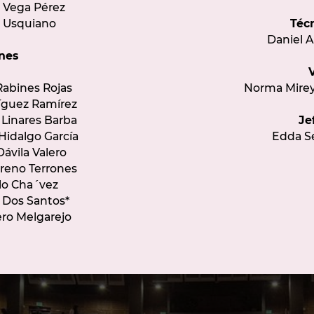
y Vega Pérez
 Usquiano
Téc
Daniel A
ines
Rabines Rojas
Norma Mire
ríguez Ramírez
 Linares Barba
Je
Hidalgo García
Edda S
Dávila Valero
reno Terrones
lo Cha´vez
 Dos Santos*
ro Melgarejo