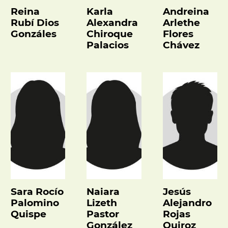
Reina
Karla
Andreina
Rubí Dios
Alexandra
Arlethe
Gonzáles
Chiroque
Flores
Palacios
Chávez
Sara Rocío
Naiara
Jesús
Palomino
Lizeth
Alejandro
Quispe
Pastor
Rojas
González
Quiroz