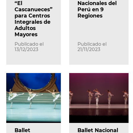
“El
Nacionales del
Cascanueces”
Perú en 9
para Centros
Regiones
Integrales de
Adultos
Mayores
Publicado el
Publicado el
13/12/2023
21/11/2023
Ballet
Ballet Nacional