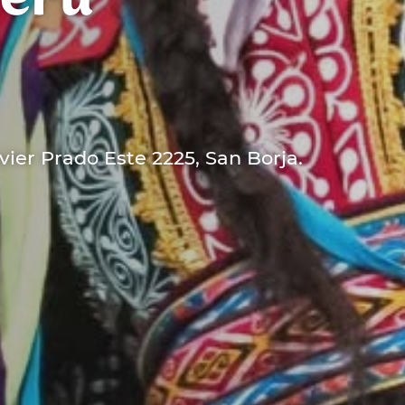
Perú
vier Prado Este 2225, San Borja.