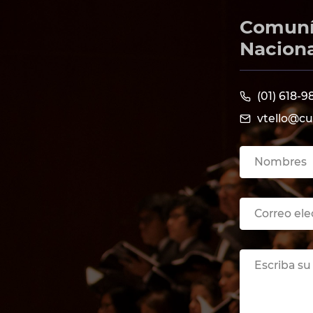
Comuníc
Naciona
(01) 618-
vtello@cu