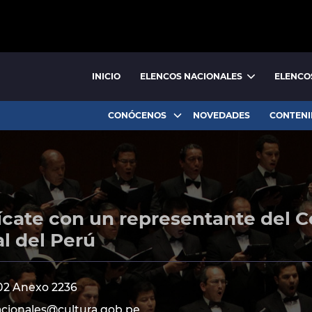
INICIO
ELENCOS NACIONALES
ELENCO
BALLET NACIONAL
BALLET FOLCLÓRICO NACIONAL
CONÓCENOS
NOVEDADES
CONTENI
ate con un representante del C
l del Perú
102 Anexo 2236
cionales@cultura.gob.pe