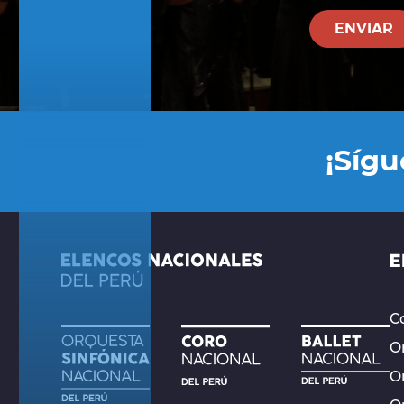
¡Síg
Co
Or
O