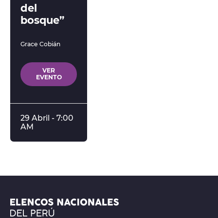
del
bosque”
Grace Cobián
VER
EVENTO
29 Abril - 7:00
AM