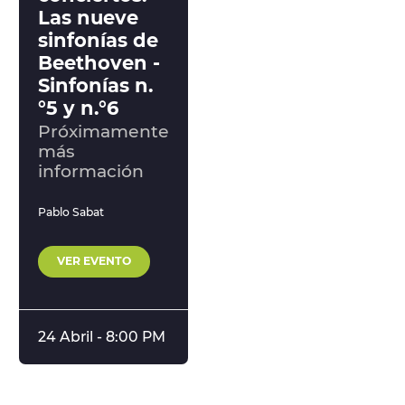
Las nueve
sinfonías de
Beethoven -
Sinfonías n.
°5 y n.°6
Próximamente
más
información
Pablo Sabat
VER EVENTO
24 Abril - 8:00 PM