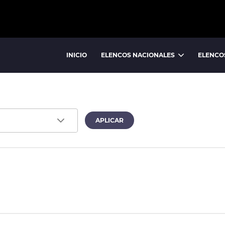
INICIO
ELENCOS NACIONALES
ELENCO
BALLET NACIONAL
BALLET FOLCLÓRICO NACIONAL