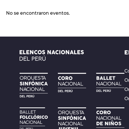
No se encontraron eventos.
Co
Or
O
O