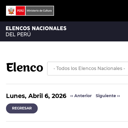
ORQUESTA SINFÓNICA NACIONAL
ORQUESTA SINFÓNICA NACIONAL JUVENIL BICENTENARIO
Elenco
Lunes, Abril 6, 2026
‹‹
Anterior
Siguiente
››
REGRESAR