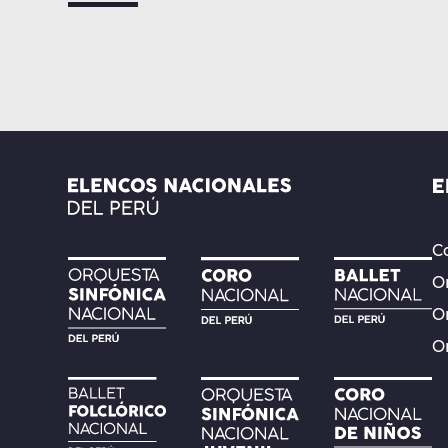
Co
Or
O
O