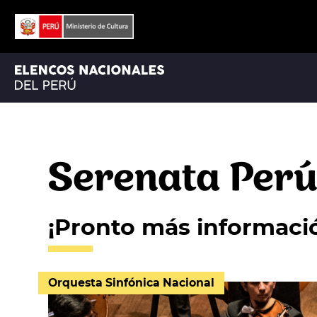
ORQUESTA SINFÓNICA NACIONAL
ORQUESTA SINFÓNICA NACIONAL JUVENIL BICENTENARIO
Serenata Per
¡Pronto más informaci
Orquesta Sinfónica Nacional