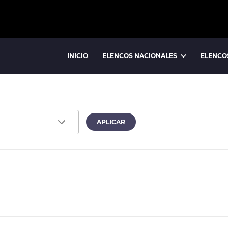
INICIO
ELENCOS NACIONALES
ELENCO
BALLET NACIONAL
BALLET FOLCLÓRICO NACIONAL