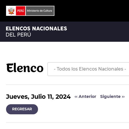
ORQUESTA SINFÓNICA NACIONAL
ORQUESTA SINFÓNICA NACIONAL JUVENIL BICENTENARIO
Elenco
Jueves, Julio 11, 2024
‹‹
Anterior
Siguiente
››
REGRESAR