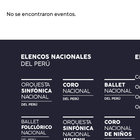
No se encontraron eventos.
Co
Or
O
O