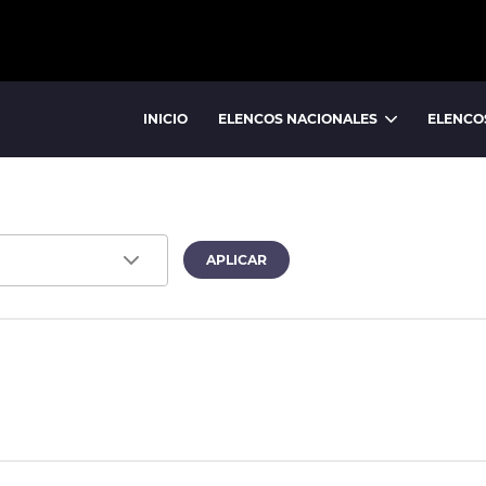
INICIO
ELENCOS NACIONALES
ELENCO
BALLET NACIONAL
BALLET FOLCLÓRICO NACIONAL