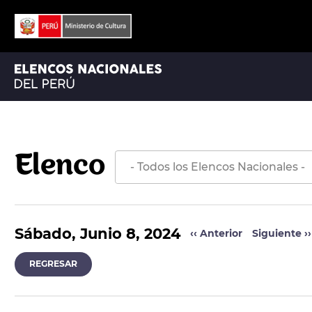
ORQUESTA SINFÓNICA NACIONAL
ORQUESTA SINFÓNICA NACIONAL JUVENIL BICENTENARIO
Elenco
Sábado, Junio 8, 2024
‹‹
Anterior
Siguiente
››
REGRESAR