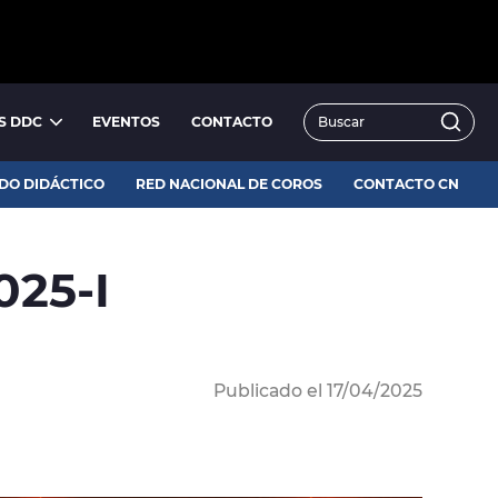
S DDC
EVENTOS
CONTACTO
CORO NACIONAL
CORO NACIONAL DE NIÑOS
DO DIDÁCTICO
RED NACIONAL DE COROS
CONTACTO CN
025-I
Publicado el 17/04/2025