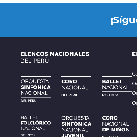
¡Síg
Co
Or
O
O