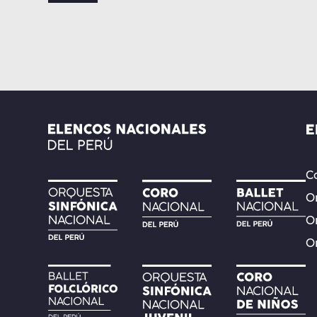
Co
Or
O
O